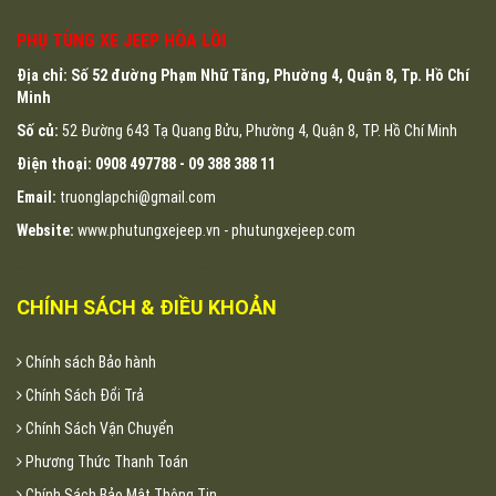
PHỤ TÙNG XE JEEP HÒA LỒI
Địa chỉ: Số 52 đường Phạm Nhữ Tăng, Phường 4, Quận 8, Tp. Hồ Chí
Minh
Số củ:
52 Đường 643 Tạ Quang Bửu, Phường 4, Quận 8, TP. Hồ Chí Minh
Điện thoại:
0908 497788 -
09 388 388 11
Email:
truonglapchi@gmail.com
Website:
www.phutungxejeep.vn - phutungxejeep.com
may áo thun đồng phục tại đà nẵng
may ao thun dong phuc tai da nang
dong phuc da nang
ao thun dong phuc da nang
dong phuc ao thun da nang
dong phuc khach san da nang
may dong phuc cong ty tai da nang
may ao lop tai da nang
in ao thun tai da nang
lap dat camera
lap dat camera tron goi
tu van lap dat camera
lap dat camera chat luong cao
lap dat camera chong trom
lap dat camera tai hcm
lap dat camera tai tphcm
lap dat camera tai binh duong
lap dat camera binh tan
thiet ke website
thiet ke web
CHÍNH SÁCH & ĐIỀU KHOẢN
Chính sách Bảo hành
Chính Sách Đổi Trả
Chính Sách Vận Chuyển
Phương Thức Thanh Toán
Chính Sách Bảo Mật Thông Tin