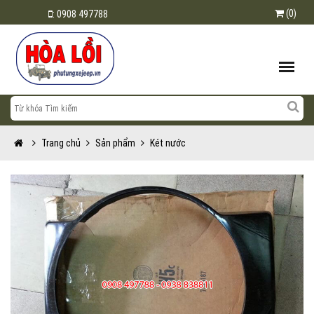
(0)
:
0908 497788
Trang chủ
Sản phẩm
Két nước