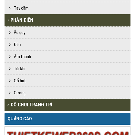
Tay cầm
PHẦN ĐIỆN
Ắc quy
Đèn
Âm thanh
Túi khí
Cổ hút
Gương
ĐỒ CHƠI TRANG TRÍ
QUẢNG CÁO