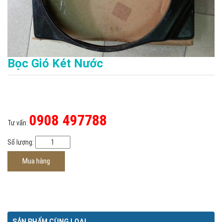
Bọc Gió Két Nước
0908 497788
Tư vấn:
Số lượng:
Mua hàng
SẢN PHẨM CÙNG LOẠI