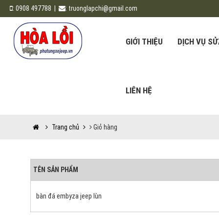
:
0908 497788
|
:
truonglapchi@gmail.com
GIỚI THIỆU
DỊCH VỤ S
LIÊN HỆ
Trang chủ
Giỏ hàng
TÊN SẢN PHẨM
bàn đá embyza jeep lùn