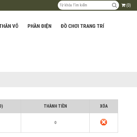
(0)
THÂN VỎ
PHẦN ĐIỆN
ĐỒ CHƠI TRANG TRÍ
Đ)
THÀNH TIỀN
XÓA
0