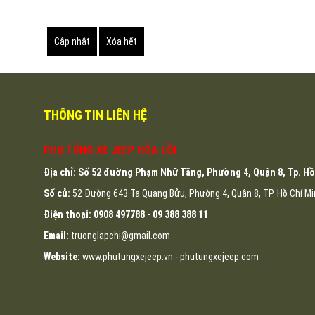
THÔNG TIN LIÊN HỆ
PHỤ TÙNG XE JEEP HÒA LỒI
Địa chỉ: Số 52 đường Phạm Nhữ Tăng, Phường 4, Quận 8, Tp. Hồ
Số củ:
52 Đường 643 Tạ Quang Bửu, Phường 4, Quận 8, TP. Hồ Chí M
Điện thoại:
0908 497788 -
09 388 388 11
Email:
truonglapchi@gmail.com
Website:
www.phutungxejeep.vn - phutungxejeep.com
may áo thun đồng phục tại đà nẵng
may ao thun dong phuc tai da nang
dong phuc da nang
ao thun dong phuc da nang
dong phuc ao thun da nang
dong phuc khach san da nang
may dong phuc cong ty tai da nang
may ao lop tai da nang
in ao thun tai da nang
lap dat camera
lap dat camera tron goi
tu van lap dat camera
lap dat camera chat luong cao
lap dat camera chong trom
lap dat camera tai hcm
lap dat camera tai tphcm
lap dat camera tai binh duong
lap dat camera binh tan
thiet ke website
thiet ke web