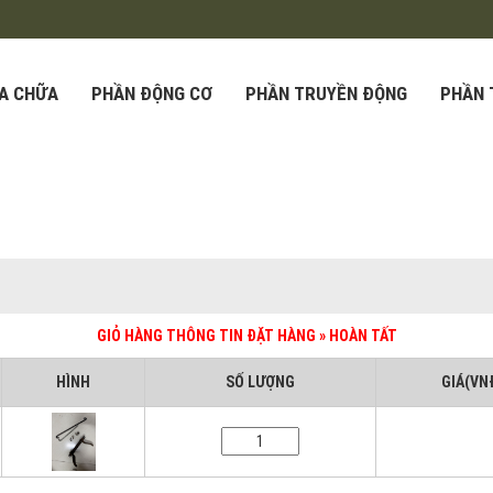
ỬA CHỮA
PHẦN ĐỘNG CƠ
PHẦN TRUYỀN ĐỘNG
PHẦN 
GIỎ HÀNG
THÔNG TIN ĐẶT HÀNG » HOÀN TẤT
HÌNH
SỐ LƯỢNG
GIÁ(VN