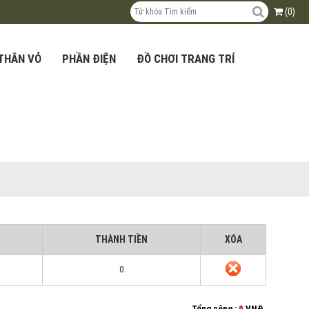
(0)
THÂN VỎ
PHẦN ĐIỆN
ĐỒ CHƠI TRANG TRÍ
)
THÀNH TIỀN
XÓA
0
Tổng cộng :
0
VNĐ