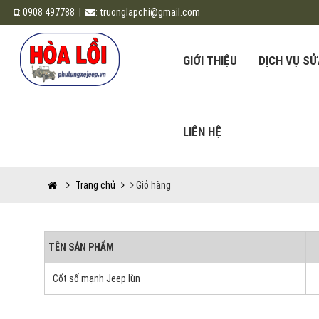
:
0908 497788
|
:
truonglapchi@gmail.com
GIỚI THIỆU
DỊCH VỤ S
LIÊN HỆ
Trang chủ
Giỏ hàng
TÊN SẢN PHẨM
Cốt số mạnh Jeep lùn