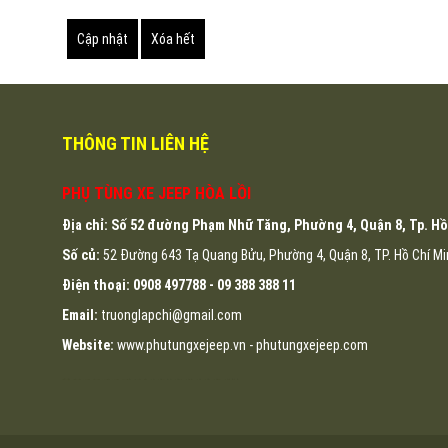
THÔNG TIN LIÊN HỆ
PHỤ TÙNG XE JEEP HÒA LỒI
Địa chỉ: Số 52 đường Phạm Nhữ Tăng, Phường 4, Quận 8, Tp. Hồ
Số củ:
52 Đường 643 Tạ Quang Bửu, Phường 4, Quận 8, TP. Hồ Chí M
Điện thoại:
0908 497788 -
09 388 388 11
Email:
truonglapchi@gmail.com
Website:
www.phutungxejeep.vn - phutungxejeep.com
may áo thun đồng phục tại đà nẵng
may ao thun dong phuc tai da nang
dong phuc da nang
ao thun dong phuc da nang
dong phuc ao thun da nang
dong phuc khach san da nang
may dong phuc cong ty tai da nang
may ao lop tai da nang
in ao thun tai da nang
lap dat camera
lap dat camera tron goi
tu van lap dat camera
lap dat camera chat luong cao
lap dat camera chong trom
lap dat camera tai hcm
lap dat camera tai tphcm
lap dat camera tai binh duong
lap dat camera binh tan
thiet ke website
thiet ke web