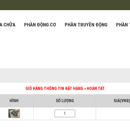
ỬA CHỮA
PHẦN ĐỘNG CƠ
PHẦN TRUYỀN ĐỘNG
PHẦN 
GIỎ HÀNG
THÔNG TIN ĐẶT HÀNG » HOÀN TẤT
HÌNH
SỐ LƯỢNG
GIÁ(VNĐ